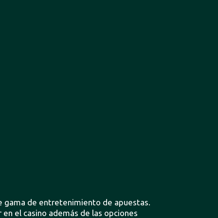
te gama de entretenimiento de apuestas.
 en el casino además de las opciones