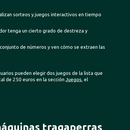
alizan sorteos y juegos interactivos en tiempo
dor tenga un cierto grado de destreza y
n conjunto de números y ven cómo se extraen las
arios pueden elegir dos juegos de la lista que
tal de 250 euros en la sección
Juegos
, el
áquinas tragaperras