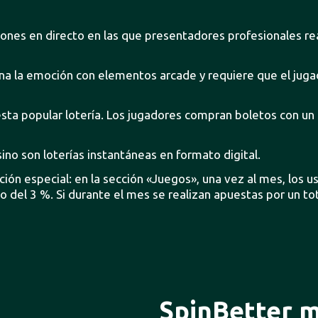
iones en directo en las que presentadores profesionales re
a la emoción con elementos arcade y requiere que el juga
 esta popular lotería. Los jugadores compran boletos con u
ino son loterías instantáneas en formato digital.
 especial: en la sección «Juegos», una vez al mes, los usu
o del 3 %. Si durante el mes se realizan apuestas por un to
SpinBetter m