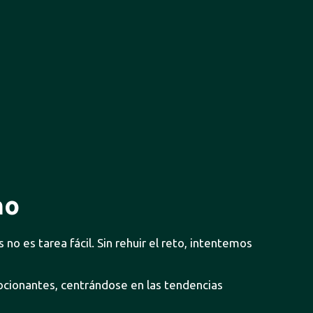
no
o es tarea fácil. Sin rehuir el reto, intentemos
cionantes, centrándose en las tendencias