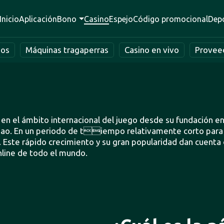
Inicio
Aplicación
Bono
Casino
Espejo
Código promocional
Dep
gos
Máquinas tragaperras
Casino en vivo
Provee
n el ámbito internacional del juego desde su fundación en
azao. En un periodo de tiempo relativamente corto para
 Este rápido crecimiento y su gran popularidad dan cuenta d
nline de todo el mundo.