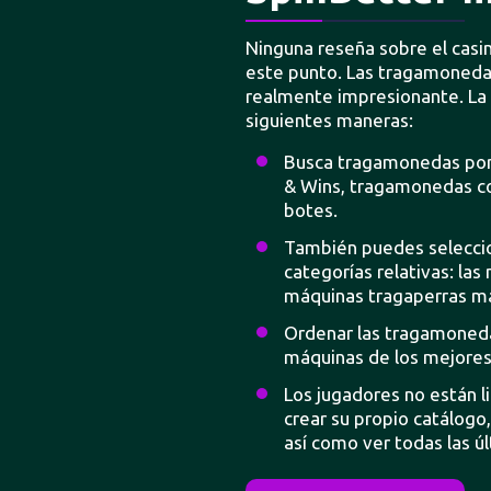
Ninguna reseña sobre el casi
este punto. Las tragamonedas
realmente impresionante. L
siguientes maneras:
Busca tragamonedas por
& Wins, tragamonedas 
botes.
También puedes seleccio
categorías relativas: las
máquinas tragaperras má
Ordenar las tragamoneda
máquinas de los mejores 
Los jugadores no están 
crear su propio catálog
así como ver todas las ú