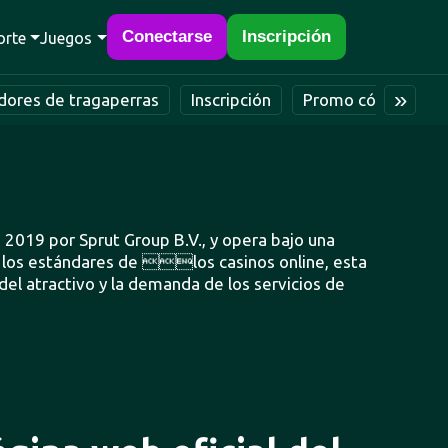
Conectarse
Inscripción
orte
Juegos
»
dores de tragaperras
Inscripción
Promo códigos
 2019 por Sprut Group B.V., y opera bajo una
 los estándares de los casinos online, esta
el atractivo y la demanda de los servicios de