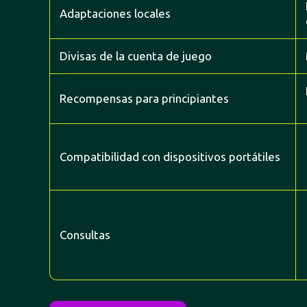
Adaptaciones locales
Divisas de la cuenta de juego
Recompensas para principiantes
Compatibilidad con dispositivos portátiles
Consultas