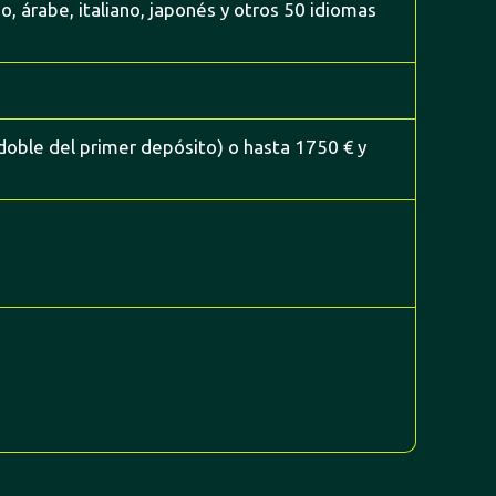
en
so, árabe, italiano, japonés y otros 50 idiomas
vivo.
Sus
atractivos
programas
de
bonificación,
 doble del primer depósito) o hasta 1750 € y
sus
métodos
de
depósito
y
retirada
rápidos
y
seguros,
y
su
cómoda
aplicación
móvil
hacen
de