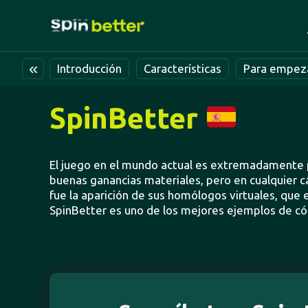
«
Introducción
Características
Para empez
SpinBetter
El juego en el mundo actual es extremadamente po
buenas ganancias materiales, pero en cualquier ca
fue la aparición de sus homólogos virtuales, que
SpinBetter es uno de los mejores ejemplos de cóm