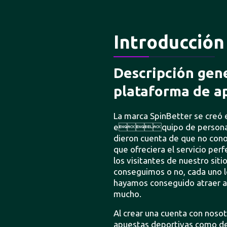
Introducción
Descripción gen
plataforma de ap
La marca SpinBetter se creó 
equipo de personas co
dieron cuenta de que no cono
que ofreciera el servicio per
los visitantes de nuestro sit
conseguimos o no, cada uno l
hayamos conseguido atraer a
mucho.
Al crear una cuenta con nosot
apuestas deportivas como del