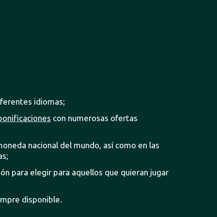
al
cliente:
iOS:
Promoción:
Android:
SPINGREEN
iferentes idiomas;
onificaciones
con numerosas ofertas
moneda nacional del mundo, así como en las
as;
ión para elegir para aquellos que quieran jugar
empre disponible.