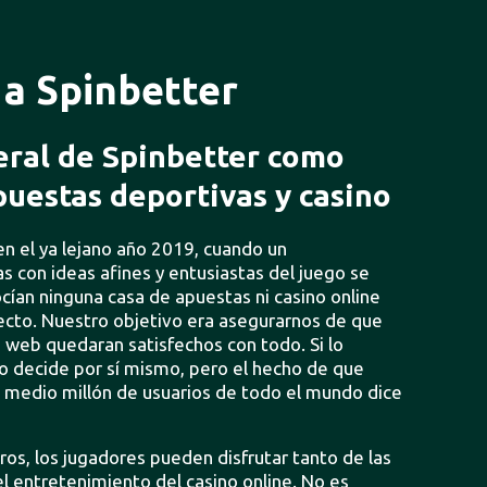
realizar
Muchos
apuestas
métodos
en
seguros
 a Spinbetter
los
para
principales
depositar
eventos
y
eral de Spinbetter como
retirar
deportivos:
fondos.
fútbol,
uestas deportivas y casino
baloncesto,
Atención
tenis,
al
deportes
cliente
en el ya lejano año 2019, cuando un
electrónicos
receptiva
n ideas afines y entusiastas del juego se
las
y
cían ninguna casa de apuestas ni casino online
24
mucho
fecto. Nuestro objetivo era asegurarnos de que
horas
más,
del
io web quedaran satisfechos con todo. Si lo
incluyendo
día.
o decide por sí mismo, pero el hecho de que
apuestas
en
 medio millón de usuarios de todo el mundo dice
Amplia
gama
directo
de
en
juegos
tiempo
ros, los jugadores pueden disfrutar tanto de las
de
real.
 entretenimiento del casino online. No es