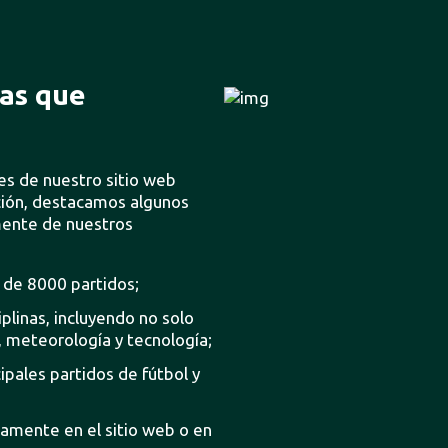
cas que
s de nuestro sitio web
ón, destacamos algunos
ente de nuestros
 de 8000 partidos;
plinas, incluyendo no solo
, meteorología y tecnología;
pales partidos de fútbol y
tamente en el sitio web o en