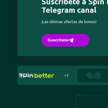
Suscríbete a Spin 
Telegram canal
¡Las últimas ofertas de bonos!
Suscríbete
5