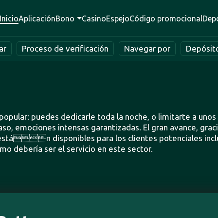
Inicio
Aplicación
Bono
Casino
Espejo
Código promocional
Dep
ar
Proceso de verificación
Navegar por
Depósito
pular: puedes dedicarle toda la noche, o limitarte a unos
so, emociones intensas garantizadas. El gran avance, graci
 están disponibles para los clientes potenciales incl
o debería ser el servicio en este sector.