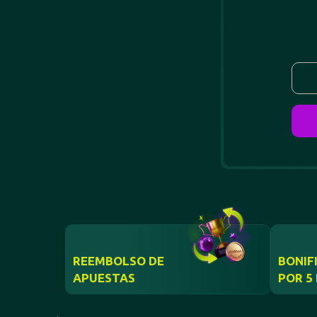
REEMBOLSO DE
BONIF
APUESTAS
POR 5