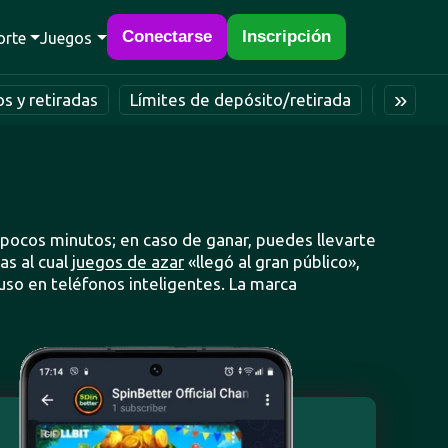
Conectarse
Inscripción
orte
Juegos
»
s y retiradas
Límites de depósito/retirada
Tiempo d
 pocos minutos; en caso de ganar, puedes llevarte
as al cual
juegos de azar
«llegó al gran público»,
uso en teléfonos inteligentes. La marca